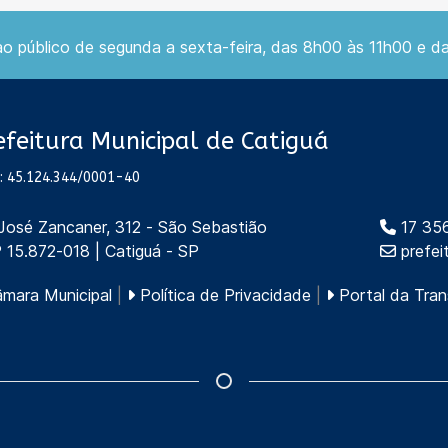
 público de segunda a sexta-feira, das 8h00 às 11h00 e d
efeitura Municipal de Catiguá
: 45.124.344/0001-40
 José Zancaner, 312 - São Sebastião
17 35
 15.872-018 | Catiguá - SP
prefei
mara Municipal
|
Política de Privacidade
|
Portal da Tran