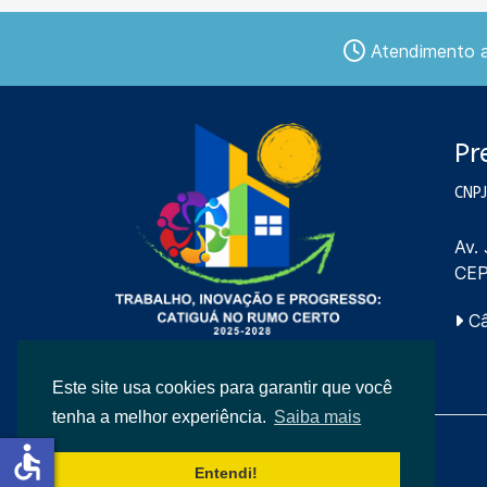
Atendimento ao
Pr
CNPJ
Av.
CEP
Câ
Este site usa cookies para garantir que você
tenha a melhor experiência.
Saiba mais
accessible
Entendi!