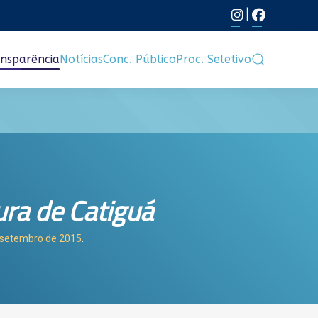
|
nsparência
Notícias
Conc. Público
Proc. Seletivo
ura de Catiguá
e setembro de 2015
.