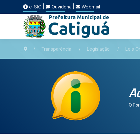
|
|
e-SIC
Ouvidoria
Webmail
Transparência
Legislação
Leis Or
Ac
O Por