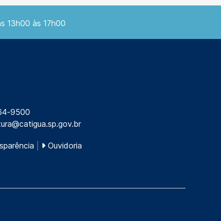
as 13h00 às 17h00
64-9500
tura@catigua.sp.gov.br
sparência
|
Ouvidoria