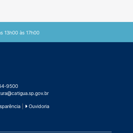
as 13h00 às 17h00
64-9500
tura@catigua.sp.gov.br
sparência
|
Ouvidoria