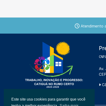
Atendimento ao
Pr
CNPJ
Av.
CEP
Câ
Este site usa cookies para garantir que você
tenha a melhor experiência.
Saiba mais