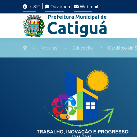
|
|
e-SIC
Ouvidoria
Webmail
Notícias
Educação
Cardápio da S