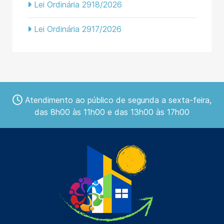
Lei Ordinária 2918/2026
Lei Ordinária 2917/2026
Atendimento ao público de segunda a sexta-feira,
das 8h00 às 11h00 e das 13h00 às 17h00