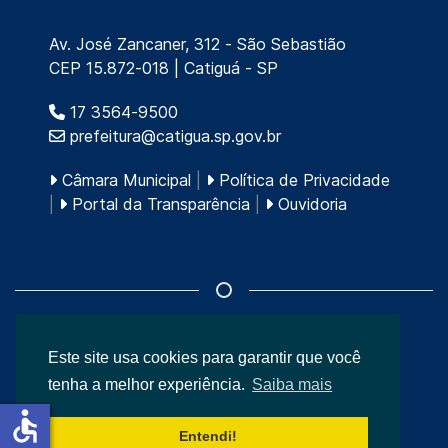
Av. José Zancaner, 312 - São Sebastião
CEP 15.872-018 | Catiguá - SP
17 3564-9500
prefeitura@catigua.sp.gov.br
Câmara Municipal
|
Política de Privacidade
|
Portal da Transparência
|
Ouvidoria
Este site usa cookies para garantir que você
© 2026
Prefeitura Municipal de Catiguá
.
tenha a melhor experiência.
Saiba mais
accessible
Entendi!