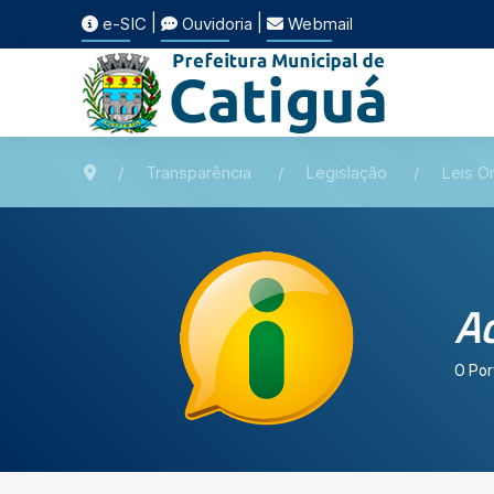
|
|
e-SIC
Ouvidoria
Webmail
Transparência
Legislação
Leis Or
Ac
O Por