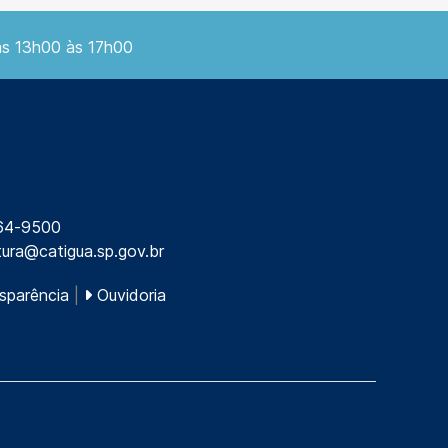
as 13h00 às 17h00
64-9500
tura@catigua.sp.gov.br
sparência
|
Ouvidoria