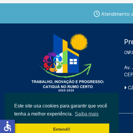
Atendimento ao
Pr
CNPJ
Av.
CEP
Câ
Este site usa cookies para garantir que você
tenha a melhor experiência.
Saiba mais
accessible
Entendi!