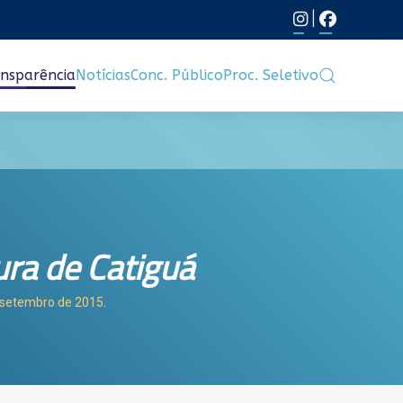
|
nsparência
Notícias
Conc. Público
Proc. Seletivo
ura de Catiguá
e setembro de 2015
.