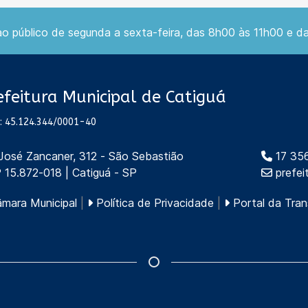
 público de segunda a sexta-feira, das 8h00 às 11h00 e d
efeitura Municipal de Catiguá
: 45.124.344/0001-40
 José Zancaner, 312 - São Sebastião
17 35
 15.872-018 | Catiguá - SP
prefei
mara Municipal
|
Política de Privacidade
|
Portal da Tran