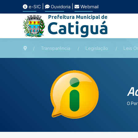
|
|
e-SIC
Ouvidoria
Webmail
Transparência
Legislação
Leis Or
Ac
O Por