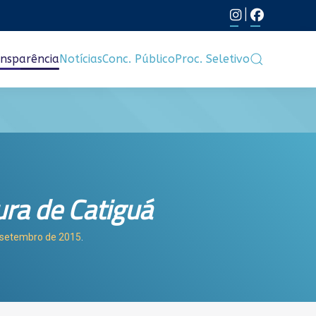
|
nsparência
Notícias
Conc. Público
Proc. Seletivo
ura de Catiguá
e setembro de 2015
.