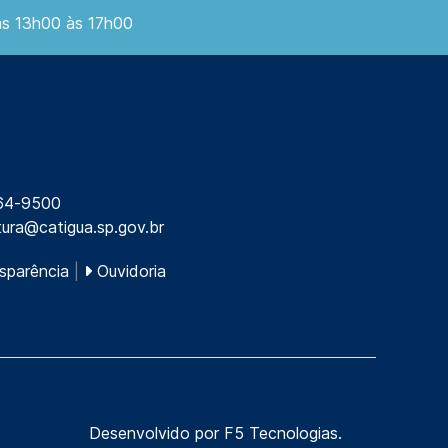
as 13h00 às 17h00
64-9500
tura@catigua.sp.gov.br
sparência
|
Ouvidoria
Desenvolvido por
F5 Tecnologias
.