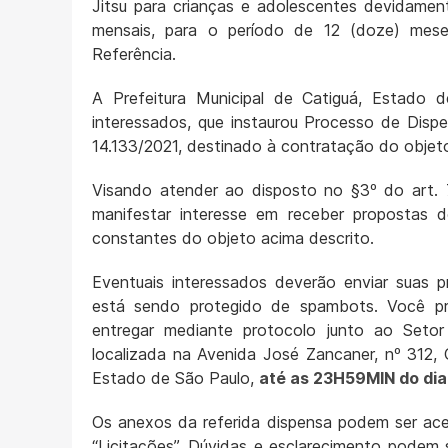
Jitsu para crianças e adolescentes devidament
mensais, para o período de 12 (doze) mese
Referência.
A Prefeitura Municipal de Catiguá, Estado 
interessados, que instaurou Processo de Dispe
14.133/2021, destinado à contratação do objet
Visando atender ao disposto no §3º do art. 7
manifestar interesse em receber propostas 
constantes do objeto acima descrito.
Eventuais interessados deverão enviar suas 
está sendo protegido de spambots. Você preci
entregar mediante protocolo junto ao Setor
localizada na Avenida José Zancaner, nº 312, 
Estado de São Paulo,
até as 23H59MIN do d
Os anexos da referida dispensa podem ser aces
“Licitações”. Dúvidas e esclarecimento podem 