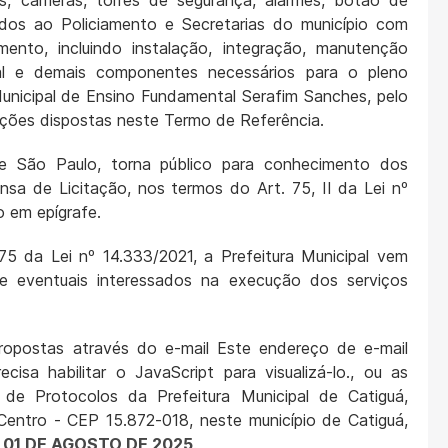
is, câmeras, torres de segurança, alarmes, botão de
ados ao Policiamento e Secretarias do município com
ento, incluindo instalação, integração, manutenção
cial e demais componentes necessários para o pleno
unicipal de Ensino Fundamental Serafim Sanches, pelo
ções dispostas neste Termo de Referência.
de São Paulo, torna público para conhecimento dos
nsa de Licitação, nos termos do Art. 75, II da Lei nº
o em epígrafe.
5 da Lei nº 14.333/2021, a Prefeitura Municipal vem
de eventuais interessados na execução dos serviços
propostas através do e-mail
Este endereço de e-mail
sa habilitar o JavaScript para visualizá-lo.
, ou as
 de Protocolos da Prefeitura Municipal de Catiguá,
Centro - CEP 15.872-018, neste município de Catiguá,
a 01 DE AGOSTO DE 2025
.