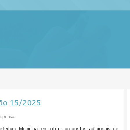
ção 15/2025
ispensa.
feitura Municipal em obter propostas adicionais de