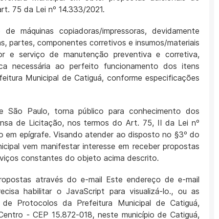
rt. 75 da Lei nº 14.333/2021.
de máquinas copiadoras/impressoras, devidamente
s, partes, componentes corretivos e insumos/materiais
dor e serviço de manutenção preventiva e corretiva,
ca necessária ao perfeito funcionamento dos itens
eitura Municipal de Catiguá, conforme especificações
de São Paulo, torna público para conhecimento dos
nsa de Licitação, nos termos do Art. 75, II da Lei nº
o em epígrafe. Visando atender ao disposto no §3º do
nicipal vem manifestar interesse em receber propostas
viços constantes do objeto acima descrito.
propostas através do e-mail
Este endereço de e-mail
sa habilitar o JavaScript para visualizá-lo.
, ou as
 de Protocolos da Prefeitura Municipal de Catiguá,
Centro - CEP 15.872-018, neste município de Catiguá,