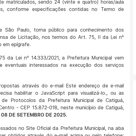
e matriculados, sendo 24 (vinte e quatro) horas/aula
s, conforme especificações contidas no Termo de
de São Paulo, torna público para conhecimento dos
nsa de Licitação, nos termos do Art. 75, II da Lei nº
o em epígrafe.
5 da Lei nº 14.333/2021, a Prefeitura Municipal vem
de eventuais interessados na execução dos serviços
propostas através do e-mail
Este endereço de e-mail
sa habilitar o JavaScript para visualizá-lo.
, ou as
 de Protocolos da Prefeitura Municipal de Catiguá,
Centro - CEP 15.872-018, neste município de Catiguá,
ia 08 DE SETEMBRO DE 2025
.
sados no Site Oficial da Prefeitura Municipal, na aba
ser obtidos através do e-mail acima ou pelo telefone: